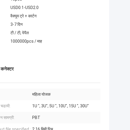
USD0.1-USD2.0
वैक्यूम ट्रे + कार्टन
3-7 दिन
टी / टी, पेपैल
1000000pcs / माह
 कनेक्टर
महिला योजक
 चढायी:
1U ", 3U", 5U ", 10U", 15U ", 30U"
शन सामग्री:
PBT
ut file specified.:
2.16 मिमी पिच