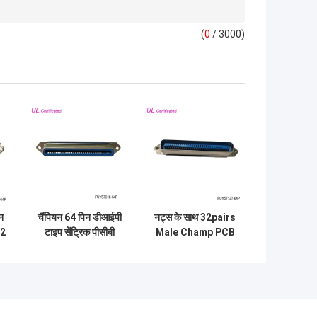
(
0
/ 3000)
न
चैंपियन 64 पिन डीआईपी
नट्स के साथ 32pairs
32
टाइप सेंट्रिक पीसीबी
Male Champ PCB
र
स्ट्रेट फीमेल कनेक्टर
सीधे सेंट्रोनिक्स कनेक्टर
32pairs
64pin