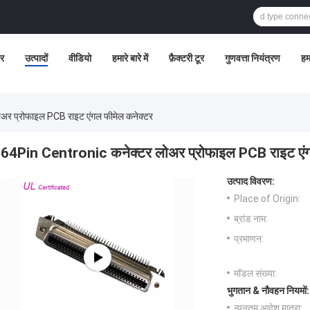
र
उत्पादों
वीडियो
हमारे बारे में
फ़ैक्टरी टूर
गुणवत्ता नियंत्रण
हमस
र प्रोफाइल PCB राइट एंगल फीमेल कनेक्टर
64Pin Centronic कनेक्टर लोअर प्रोफाइल PCB राइट एंग
उत्पाद विवरण:
Place of Origin:
ब्रांड नाम:
प्रमाणन:
मॉडल संख्या:
भुगतान & नौवहन नियमों:
न्यूनतम आदेश मात्रा: