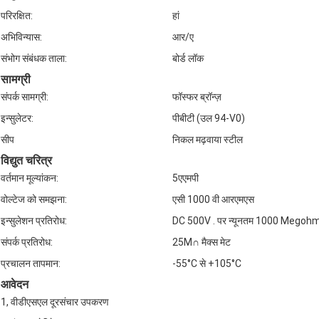
परिरक्षित:
हां
अभिविन्यास:
आर/ए
संभोग संबंधक ताला:
बोर्ड लॉक
सामग्री
संपर्क सामग्री:
फॉस्फर ब्रॉन्ज़
इन्सुलेटर:
पीबीटी (उल 94-V0)
सीप
निकल मढ़वाया स्टील
विद्युत चरित्र
वर्तमान मूल्यांकन:
5एएमपी
वोल्टेज को समझना:
एसी 1000 वी आरएमएस
इन्सुलेशन प्रतिरोध:
DC 500V . पर न्यूनतम 1000 Megoh
संपर्क प्रतिरोध:
25M∩ मैक्स मेट
प्रचालन तापमान:
-55°C से +105°C
आवेदन
1, वीडीएसएल दूरसंचार उपकरण