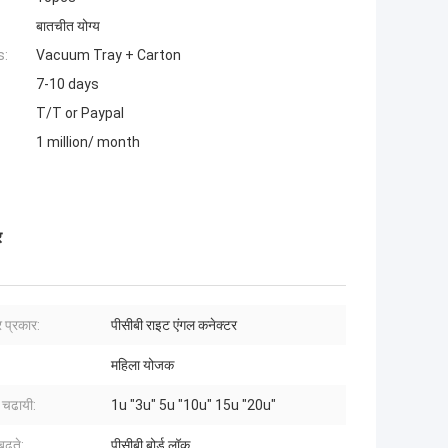
बातचीत योग्य
s:
Vacuum Tray + Carton
7-10 days
T/T or Paypal
1 million/ month
र
 प्रकार:
पीसीबी राइट एंगल कनेक्टर
महिला योजक
 चढायी:
1u "3u" 5u "10u" 15u "20u"
बढ़ते:
पीसीबी बोर्ड लॉक