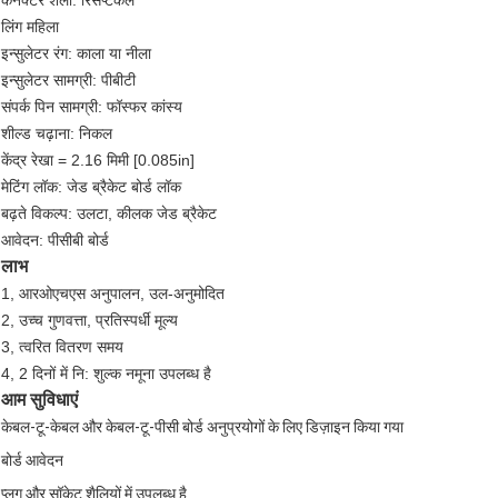
कनेक्टर शैली: रिसेप्टकल
लिंग महिला
इन्सुलेटर रंग: काला या नीला
इन्सुलेटर सामग्री: पीबीटी
संपर्क पिन सामग्री: फॉस्फर कांस्य
शील्ड चढ़ाना: निकल
केंद्र रेखा = 2.16 मिमी [0.085in]
मेटिंग लॉक: जेड ब्रैकेट बोर्ड लॉक
बढ़ते विकल्प: उलटा, कीलक जेड ब्रैकेट
आवेदन: पीसीबी बोर्ड
लाभ
1, आरओएचएस अनुपालन, उल-अनुमोदित
2, उच्च गुणवत्ता, प्रतिस्पर्धी मूल्य
3, त्वरित वितरण समय
4, 2 दिनों में नि: शुल्क नमूना उपलब्ध है
आम सुविधाएं
केबल-टू-केबल और केबल-टू-पीसी बोर्ड अनुप्रयोगों के लिए डिज़ाइन किया गया
बोर्ड आवेदन
प्लग और सॉकेट शैलियों में उपलब्ध है