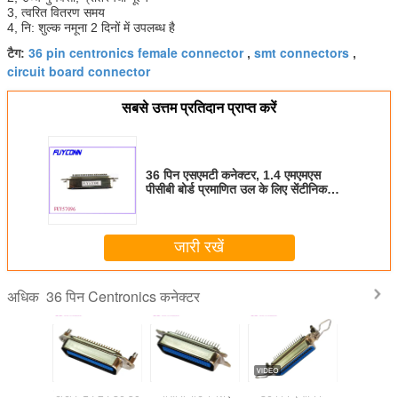
3, त्वरित वितरण समय
4, नि: शुल्क नमूना 2 दिनों में उपलब्ध है
36 pin centronics female connector
smt connectors
टैग:
,
,
circuit board connector
सबसे उत्तम प्रतिदान प्राप्त करें
36 पिन एसएमटी कनेक्टर, 1.4 एमएमएस
पीसीबी बोर्ड प्रमाणित उल के लिए सेंटीनिक
क्लिप पुरुष कनेक्टर
जारी रखें
36 पिन Centronics कनेक्टर
अधिक
े लिए 180
डीडीके 14 24 36 50
पीसीबी बोर्ड के लिए
36 पिन क्रोनिक
DDK 57-3