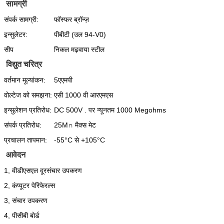
सामग्री
संपर्क सामग्री:
फॉस्फर ब्रॉन्ज़
इन्सुलेटर:
पीबीटी (उल 94-V0)
सीप
निकल मढ़वाया स्टील
विद्युत चरित्र
वर्तमान मूल्यांकन:
5एएमपी
वोल्टेज को समझना:
एसी 1000 वी आरएमएस
इन्सुलेशन प्रतिरोध:
DC 500V . पर न्यूनतम 1000 Megohms
संपर्क प्रतिरोध:
25M∩ मैक्स मेट
प्रचालन तापमान:
-55°C से +105°C
आवेदन
1, वीडीएसएल दूरसंचार उपकरण
2, कंप्यूटर पेरिफेरल्स
3, संचार उपकरण
4, पीसीबी बोर्ड