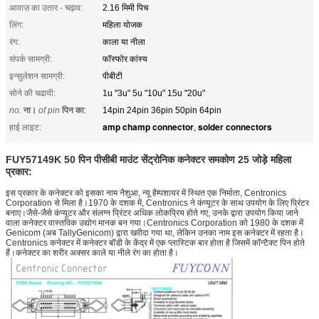
आवाज़ का उतार - चढ़ाव:
2.16 मिमी पिच
लिंग:
महिला योजक
रंग:
काला या नीला
संपर्क सामग्री:
फॉस्फोर कांस्य
इन्सुलेशन सामग्री:
पीबीटी
सोने की चढायी:
1u "3u" 5u "10u" 15u "20u"
no.
ना।
of pin
पिन का
:
14pin 24pin 36pin 50pin 64pin
amp champ connector
solder connectors
हाई लाइट:
,
FUY57149K 50 पिन पीसीबी माउंट सेंट्रोनिक कनेक्टर समकोण 25 जोड़े महिला
प्रकार:
इस प्रकार के कनेक्टर को इसका नाम नैशुआ, न्यू हैम्पशायर में स्थित एक निर्माता, Centronics
Corporation से मिला है।1970 के दशक में, Centronics ने कंप्यूटर के साथ उपयोग के लिए प्रिंटर
बनाए।जैसे-जैसे कंप्यूटर और संलग्न प्रिंटर अधिक लोकप्रिय होते गए, उनके द्वारा उपयोग किया जाने
वाला कनेक्टर वास्तविक उद्योग मानक बन गया।Centronics Corporation को 1980 के दशक में
Genicom (अब TallyGenicom) द्वारा खरीदा गया था, लेकिन उनका नाम इस कनेक्टर में रहता है।
Centronics कनेक्टर में कनेक्टर बॉडी के केंद्र में एक प्लास्टिक बार होता है जिसमें कॉन्टैक्ट पिन होते
हैं।कनेक्टर का शरीर अक्सर काले या नीले रंग का होता है।