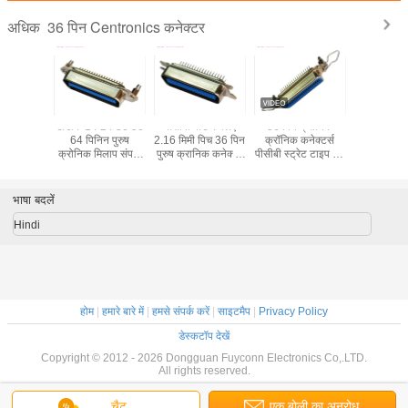
36 पिन Centronics कनेक्टर
अधिक
े लिए 180
डीडीके 14 24 36 50
पीसीबी बोर्ड के लिए
36 पिन क्रोनिक
DDK 57-3
्रेट पीसीबी
64 पिनिन पुरुष
2.16 मिमी पिच 36 पिन
क्रॉनिक कनेक्टर्स
Plug Top
ग 36 पिन
क्रोनिक मिलाप संपर्क
पुरुष क्रानिक कनेक्टर
पीसीबी स्ट्रेट टाइप 14
Entry S
मेल कनेक्टर
बोर्ड लॉक के साथ
पीसीबी सीधे प्रकार
जीबी जीपीएन 50 डीपी
Centro
कनेक्टर
Conne
भाषा बदलें
Hindi
होम
|
हमारे बारे में
|
हमसे संपर्क करें
|
साइटमैप
|
Privacy Policy
डेस्कटॉप देखें
Copyright © 2012 - 2026 Dongguan Fuyconn Electronics Co,.LTD.
All rights reserved.
चैट
एक बोली का अनुरोध