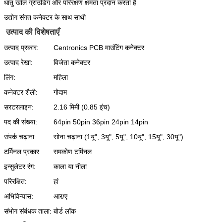
धातु खोल ग्राउंडिंग और परिरक्षण क्षमता प्रदान करता है
उद्योग संगत कनेक्टर के साथ साथी
उत्पाद की विशेषताएँ
उत्पाद प्रकार:
Centronics PCB माउंटिंग कनेक्टर
उत्पाद रेखा:
विजेता कनेक्टर
लिंग:
महिला
कनेक्टर शैली:
गोदाम
सरटरलाइन:
2.16 मिमी (0.85 इंच)
पद की संख्या:
64pin 50pin 36pin 24pin 14pin
संपर्क चढ़ाना:
सोना चढ़ाना (1यू", 3यू", 5यू", 10यू", 15यू", 30यू")
टर्मिनल प्रकार
समकोण टर्मिनल
इन्सुलेटर रंग:
काला या नीला
परिरक्षित:
हां
अभिविन्यास:
आर/ए
संभोग संबंधक ताला:
बोर्ड लॉक