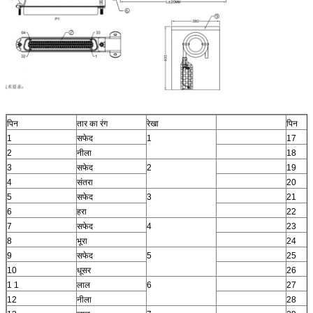
पिन
तार का रंग
रेखा
पिन
1
सफेद
1
17
2
नीला
18
3
सफेद
2
19
4
संतरा
20
5
सफेद
3
21
6
हरा
22
7
सफेद
4
23
8
भूरा
24
9
सफेद
5
25
10
धूसर
26
1 1
लाल
6
27
12
नीला
28