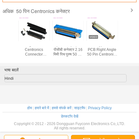
50 पिन Centronics कनेक्टर
अधिक
री 50 पिन
90 Degree 50 Pin
क्रॉनिक राइट एंगल
DIP Type Male
57 डिग्री श
के सेंट्रिक
Centronics
पीसीबी कनेक्टर 2.16
PCB Right Angle
महिला 5
 कनेक्टर टी
Connector
मिमी पिच पुरुष 50 पिन
50 Pin Centronics
सेंट्रोनिक्स
ुड एमडी शेल
Female 25 pair
कनेक्टर्स प्रमाणित उल
Connector With
मिलाप प्र
Champ IDC
Board Locks
डिग्री केब
Header
बाहर नि
भाषा बदलें
Hindi
होम
|
हमारे बारे में
|
हमसे संपर्क करें
|
साइटमैप
|
Privacy Policy
डेस्कटॉप देखें
Copyright © 2012 - 2026 Dongguan Fuyconn Electronics Co,.LTD.
All rights reserved.