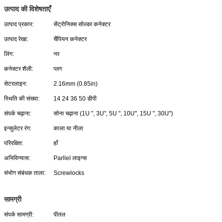
उत्पाद की विशेषताएँ
उत्पाद प्रकार:
सेंट्रोनिक्स सोल्डर कनेक्टर
उत्पाद रेखा:
चैंपियन कनेक्टर
लिंग:
नर
कनेक्टर शैली:
प्लग
सेटरलाइन:
2.16mm (0.85in)
स्थिति की संख्या:
14 24 36 50 डीपी
संपर्क चढ़ाना:
सोना चढ़ाना (1U ", 3U", 5U ", 10U", 15U ", 30U")
इन्सुलेटर रंग:
काला या नीला
परिरक्षित:
हाँ
अभिविन्यास:
Parllel लाइन्स
संभोग संबंधक ताला:
Screwlocks
सामग्री
संपर्क सामग्री:
पीतल