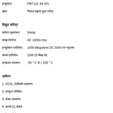
इन्सुलेटर:
PBT (UL 94-V0)
खोल
निकल चढ़ाया हुआ स्टील
विद्युत चरित्र
वर्तमान मूल्यांकन:
5Amp
समझ वोल्टेज:
AC 1000v rms
इन्सुलेशन प्रतिरोध:
1000 Megohms DC 500V पर न्यूनतम
संपर्क प्रतिरोध:
25M 25 मैक्स मेट
प्रचालन तापमान:
-55 ° C से + 105 ° C
आवेदन
1, VDSL टेलीकॉम उपकरण
2, कंप्यूटर परिधीय
3, संचार उपकरण
4, आरजे 21 केबल