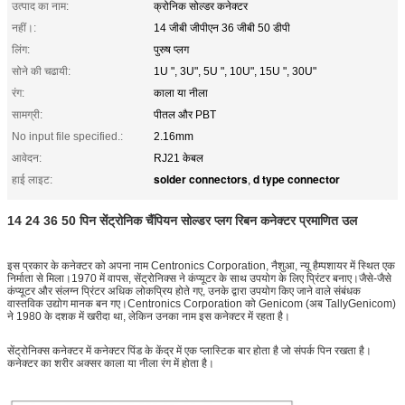
उत्पाद का नाम:
क्रोनिक सोल्डर कनेक्टर
नहीं।:
14 जीबी जीपीएन 36 जीबी 50 डीपी
लिंग:
पुरुष प्लग
सोने की चढायी:
1U ", 3U", 5U ", 10U", 15U ", 30U"
रंग:
काला या नीला
सामग्री:
पीतल और PBT
No input file specified.:
2.16mm
आवेदन:
RJ21 केबल
solder connectors
d type connector
हाई लाइट:
,
14 24 36 50 पिन सेंट्रोनिक चैंपियन सोल्डर प्लग रिबन कनेक्टर प्रमाणित उल
इस प्रकार के कनेक्टर को अपना नाम Centronics Corporation, नैशुआ, न्यू हैम्पशायर में स्थित एक
निर्माता से मिला।1970 में वापस, सेंट्रोनिक्स ने कंप्यूटर के साथ उपयोग के लिए प्रिंटर बनाए।जैसे-जैसे
कंप्यूटर और संलग्न प्रिंटर अधिक लोकप्रिय होते गए, उनके द्वारा उपयोग किए जाने वाले संबंधक
वास्तविक उद्योग मानक बन गए।Centronics Corporation को Genicom (अब TallyGenicom)
ने 1980 के दशक में खरीदा था, लेकिन उनका नाम इस कनेक्टर में रहता है।
सेंट्रोनिक्स कनेक्टर में कनेक्टर पिंड के केंद्र में एक प्लास्टिक बार होता है जो संपर्क पिन रखता है।
कनेक्टर का शरीर अक्सर काला या नीला रंग में होता है।