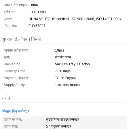
Place of Origin:
China
ब्रांड नाम:
FUYCONN
प्रमाणन:
UL 94-V0, ROHS-certified, ISO 9001:2008, ISO 14001:2004
मॉडल संख्या:
FUY57027
भुगतान & नौवहन नियमों
न्यूनतम आदेश मात्रा:
10pcs
मूल्य:
बातचीत योग्य
Packaging:
Vacuum Tray + Carton
Delivery Time:
7-10 days
Payment Terms:
T/T or Paypal
Supply Ability:
1 million/ month
वर्णन
मिलाप पिन कनेक्टर
उत्पाद का नाम:
सेंट्रोनिक्स सोल्डर कनेक्टर
उत्पाद रेखा:
57 श्रृंखला कनेक्टर