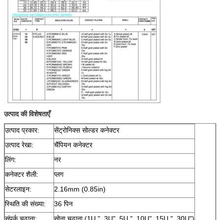
उत्पाद की विशेषताएँ
उत्पाद प्रकार:
सेंट्रोनिक्स सोल्डर कनेक्टर
उत्पाद रेखा:
चैंपियन कनेक्टर
लिंग:
नर
कनेक्टर शैली:
प्लग
सेटरलाइन:
2.16mm (0.85in)
स्थिति की संख्या:
36 पिन
संपर्क चढ़ाना:
सोना चढ़ाना (1U ", 3U", 5U ", 10U", 15U ", 30U")