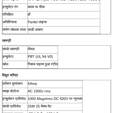
इन्सुलेटर रंग:
काला या नीला
परिरक्षित:
हाँ
अभिविन्यास:
Parllel लाइन्स
संभोग संबंधक ताला:
एमडी आकार
सामग्री
संपर्क सामग्री:
पीतल
इन्सुलेटर:
PBT (UL 94-V0)
खोल
निकल चढ़ाया हुआ स्टील
विद्युत चरित्र
वर्तमान मूल्यांकन:
5Amp
समझ वोल्टेज:
AC 1000v rms
इन्सुलेशन प्रतिरोध:
1000 Megohms DC 500V पर न्यूनतम
संपर्क प्रतिरोध:
25M 25 मैक्स मेट