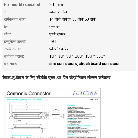
No input file specified.:
2.16mm
रंग:
काला या नीला
टर्मिनल की संख्या:
14 जीबी जीपीएन 36 जीबी 50 डीपी
लिंग:
पुरुष प्लग
खोल:
एमडी प्रकार
इन्सुलेटर सामग्री:
PBT
संपर्क सामग्री:
फॉस्फोर कांस्य
सोने की चढायी:
1U ", 3U", 5U ", 10U", 15U ", 30U"
smt connectors
circuit board connector
हाई लाइट:
,
केबल-टू-केबल के लिए डीडीके पुरुष 36 पिन सेंट्रोनिक्स सोल्डर कनेक्टर