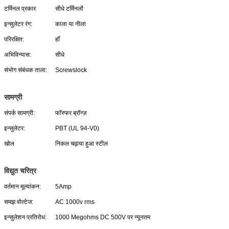
टर्मिनल प्रकार
सीधे टर्मिनलों
इन्सुलेटर रंग:
काला या नीला
परिरक्षित:
हाँ
अभिविन्यास:
सीधे
संभोग संबंधक ताला:
Screwslock
सामग्री
संपर्क सामग्री:
फॉस्फर ब्रॉन्ज़
इन्सुलेटर:
PBT (UL 94-V0)
खोल
निकल चढ़ाया हुआ स्टील
विद्युत चरित्र
वर्तमान मूल्यांकन:
5Amp
समझ वोल्टेज:
AC 1000v rms
इन्सुलेशन प्रतिरोध:
1000 Megohms DC 500V पर न्यूनतम