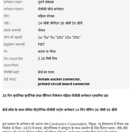
कनेक्टर लाइन:
पुराने संबंधक
कनेक्टर प्रकार:
पीसीबी सीधे कनेक्टर
लिंग:
महिला योजक
नहीं।:
14 जीबी जीपीएन 36 जीबी 50 डीपी
संपर्क सामग्री:
पीतल
सोने की चढायी:
1u "3u" 5u "10u" 15u "20u"
इंसुलेशन सामग्री:
PBT
रंग:
काला या नीला
No input file
2.16 मिमी पिच
specified.:
पीसीबी बढ़ते:
बोर्ड का ताला
female socket connector
हाई लाइट:
,
printed circuit board connector
36 पिन क्रोनिक क्रॉनिक एंगल चैंपियन रिसेप्‍शन महिला पीसीबी कनेक्टर प्रमाणित उल
बोर्ड लॉक के साथ फीमेल सेंट्रोनिक पीसीबी स्ट्रेट कनेक्टर 14 पिन जीपिन 36 जीबी 50 डीपी
इस प्रकार के कनेक्टर को अपना नाम Centronics Corporation, नैशुआ, न्यू हैम्पशायर में स्थित एक
निर्माता से मिला।1970 में वापस, सेंट्रोनिक्स ने कंप्यूटर के साथ उपयोग के लिए प्रिंटर बनाए।जैसे-जैसे