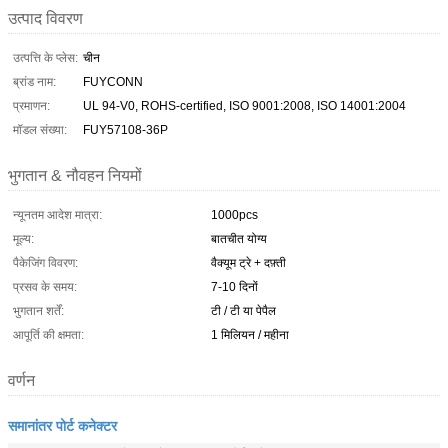
उत्पाद विवरण
उत्पत्ति के प्लेस:
चीन
ब्रांड नाम:
FUYCONN
प्रमाणन:
UL 94-V0, ROHS-certified, ISO 9001:2008, ISO 14001:2004
मॉडल संख्या:
FUY57108-36P
भुगतान & नौवहन नियमों
न्यूनतम आदेश मात्रा:
1000pcs
मूल्य:
बातचीत योग्य
पैकेजिंग विवरण:
वैक्यूम ट्रे + दफ़्ती
प्रसव के समय:
7-10 दिनों
भुगतान शर्तें:
टी / टी या पेपैल
आपूर्ति की क्षमता:
1 मिलियन / महीना
वर्णन
समानांतर पोर्ट कनेक्टर