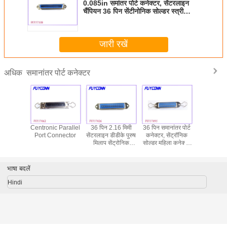
0.085in समांतर पोर्ट कनेक्टर, सेंटरलाइन
चैंपियन 36 पिन सेंटीनोनिक सोल्डर स्त्री
कनेक्टर
जारी रखें
समानांतर पोर्ट कनेक्टर
अधिक
ht Angel
Centronic Parallel
36 पिन 2.16 मिमी
36 पिन समानांतर पोर्ट
Centro
el Port
Port Connector
सेंटरलाइन डीडीके पुरुष
कनेक्टर, सेंट्रॉनिक
समानांतर पोर्
ector
मिलाप सेंट्रोनिक
सोल्डर महिला कनेक्टर
36 पिन पीस
कनेक्टर, समानांतर पोर्ट
स्प्रिंग लेट्स के साथ
मैट्रिक्स प्रि
कनेक्टर्स
सीधे महिल
सॉकेट ब
भाषा बदलें
Hindi