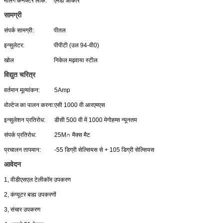
मेलिंग कनेक्टर लॉक:
एमडी आकार
सामग्री
संपर्क सामग्री:
पीतल
इन्सुलेटर:
पीपीटी (उल 94-वी0)
खोल
निकेल मढ़वाया स्टील
विद्युत चरित्र
वर्तमान मूल्यांकन:
5Amp
वोल्टेज का पालन करना:
एसी 1000 वी आरएमएस
इन्सुलेशन प्रतिरोध:
डीसी 500 वी में 1000 मेगोहम्स न्यूनतम
संपर्क प्रतिरोध:
25M∩ मैक्स मैट
प्रचालन तापमान:
-55 डिग्री सेल्सियस से + 105 डिग्री सेल्सियस
आवेदन
1, वीडीएसएल टेलीकॉम उपकरण
2, कंप्यूटर बाह्य उपकरणों
3, संचार उपकरण