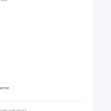
nector
ए सीधे अपनी जांच भेजें