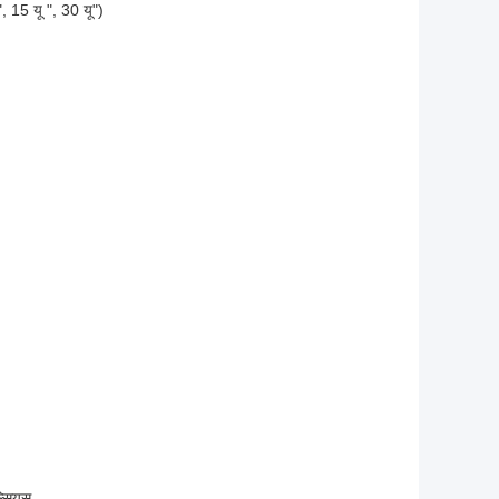
ू", 15 यू ", 30 यू")
ल्सियस