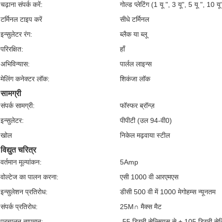
चढ़ाना संपर्क करें:
गोल्ड प्लेटिंग (1 यू ", 3 यू", 5 यू ", 10 य
टर्मिनल टाइप करें
सीधे टर्मिनल
इन्सुलेटर रंग:
ब्लैक या ब्लू
परिरक्षित:
हाँ
अभिविन्यास:
पार्लल लाइन्स
मेलिंग कनेक्टर लॉक:
शिकंजा लॉक
सामग्री
संपर्क सामग्री:
फॉस्फर ब्रॉन्ज़
इन्सुलेटर:
पीपीटी (उल 94-वी0)
खोल
निकेल मढ़वाया स्टील
विद्युत चरित्र
वर्तमान मूल्यांकन:
5Amp
वोल्टेज का पालन करना:
एसी 1000 वी आरएमएस
इन्सुलेशन प्रतिरोध:
डीसी 500 वी में 1000 मेगोहम्स न्यूनतम
संपर्क प्रतिरोध:
25M∩ मैक्स मैट
प्रचालन तापमान:
-55 डिग्री सेल्सियस से + 105 डिग्री से