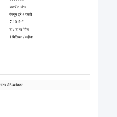
बातचीत योग्य
वैक्यूम ट्रे + दफ़्ती
7-10 दिनों
टी / टी या पेपैल
1 मिलियन / महीना
ांतर पोर्ट कनेक्टर