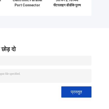
l
Centronic Parallel
36 पिन 2.16 मिमी
Port Connector
सेंटरलाइन डीडीके पुरुष
मिलाप सेंट्रोनिक
कनेक्टर, समानांतर पोर्ट
कनेक्टर्स
 छोड़ दो