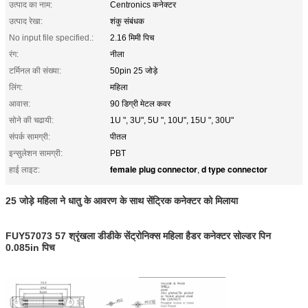
उत्पाद का नाम:
Centronics कनेक्टर
उत्पाद रेखा:
शंकु संबंधक
No input file specified.:
2.16 मिमी पिच
रंग:
नीला
टर्मिनल की संख्या:
50pin 25 जोड़े
लिंग:
महिला
आवास:
90 डिग्री मेटल कवर
सोने की चढायी:
1U ", 3U", 5U ", 10U", 15U ", 30U"
संपर्क सामग्री:
पीतल
इन्सुलेशन सामग्री:
PBT
female plug connector
d type connector
हाई लाइट:
,
25 जोड़े महिला ने धातु के आवरण के साथ सेंट्रिक कनेक्टर को मिलाया
FUY57073 57 श्रृंखला डीडीके सेंट्रोनिक्स महिला हैडर कनेक्टर सोल्डर पिन
0.085in पिच