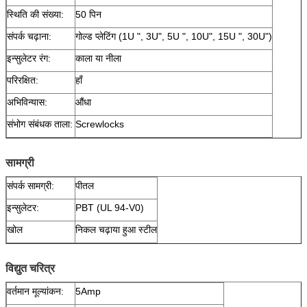
स्थिति की संख्या:
50 पिन
संपर्क चढ़ाना:
गोल्ड प्लेटिंग (1U ", 3U", 5U ", 10U", 15U ", 30U")
इन्सुलेटर रंग:
काला या नीला
परिरक्षित:
हाँ
अभिविन्यास:
औंधा
संभोग संबंधक ताला:
Screwlocks
सामग्री
संपर्क सामग्री:
पीतल
इन्सुलेटर:
PBT (UL 94-V0)
खोल
निकल चढ़ाया हुआ स्टील
विद्युत चरित्र
वर्तमान मूल्यांकन:
5Amp