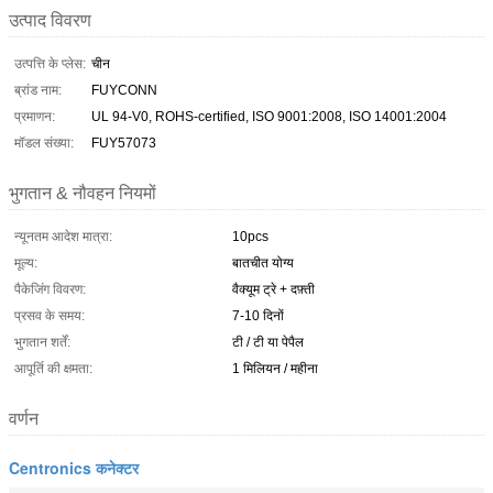
उत्पाद विवरण
उत्पत्ति के प्लेस:
चीन
ब्रांड नाम:
FUYCONN
प्रमाणन:
UL 94-V0, ROHS-certified, ISO 9001:2008, ISO 14001:2004
मॉडल संख्या:
FUY57073
भुगतान & नौवहन नियमों
न्यूनतम आदेश मात्रा:
10pcs
मूल्य:
बातचीत योग्य
पैकेजिंग विवरण:
वैक्यूम ट्रे + दफ़्ती
प्रसव के समय:
7-10 दिनों
भुगतान शर्तें:
टी / टी या पेपैल
आपूर्ति की क्षमता:
1 मिलियन / महीना
वर्णन
Centronics कनेक्टर