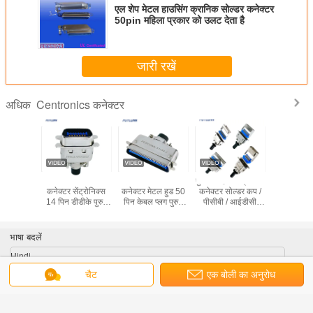
एल शेप मेटल हाउसिंग क्रानिक सोल्डर कनेक्टर
50pin महिला प्रकार को उलट देता है
जारी रखें
Centronics कनेक्टर
अधिक
 कनेक्टर
डीडीके 57-30140
डीडीके 57-30500
पुरुष / महिला सेंट्रोनिक
डीडीके 57
िला सोल्डर
कनेक्टर सेंट्रोनिक्स
कनेक्टर मेटल हुड 50
कनेक्टर सोल्डर कप /
कनेक्टर 
े कनेक्टर
14 पिन डीडीके पुरुष
पिन केबल प्लग पुरुष
पीसीबी / आईडीसी
सेंट्रोनिक्
ड के साथ
रिबन कनेक्टर धातु हुड
सोल्डर सेंट्रोनिक्स
टाइप 2.16 मिमी पिच
रिबन कनेक्टर
के साथ
डीडीके कनेक्टर
के स
भाषा बदलें
Hindi
चैट
एक बोली का अनुरोध