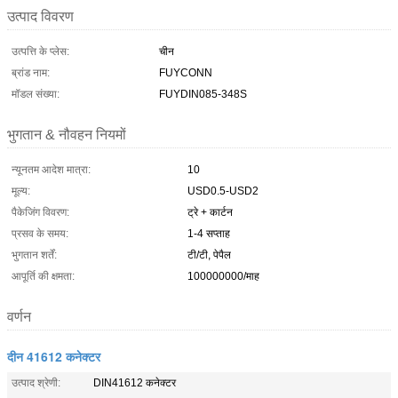
उत्पाद विवरण
उत्पत्ति के प्लेस:
चीन
ब्रांड नाम:
FUYCONN
मॉडल संख्या:
FUYDIN085-348S
भुगतान & नौवहन नियमों
न्यूनतम आदेश मात्रा:
10
मूल्य:
USD0.5-USD2
पैकेजिंग विवरण:
ट्रे + कार्टन
प्रसव के समय:
1-4 सप्ताह
भुगतान शर्तें:
टी/टी, पेपैल
आपूर्ति की क्षमता:
100000000/माह
वर्णन
दीन 41612 कनेक्टर
उत्पाद श्रेणी:
DIN41612 कनेक्टर